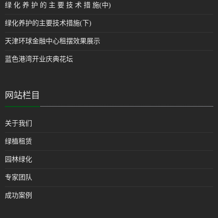
绿 化 养 护 的 主 要 技 术 措 施(中)
绿化养护的主要技术措施(下)
天津环球金融中心租摆效果展示
蓝色港湾开业庆典花坛
网站栏目
关于我们
绿植租赁
园林绿化
专家团队
成功案例