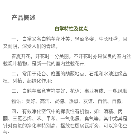
产品概述
白掌特性及优点
一， 白掌又名白鹤芋花叶美，轻盈多姿，生长旺盛，且
又耐阴，深受人们的青睐，
春夏开花，开花时十分美丽，不开花时亦是优良的室内盆
栽观叶植物，是新一代的室内盆栽花卉;
二， 常用于花台、庭园的荫蔽地点、石组和水池边缘丛
植、列植，起绿化作用;
三， 白鹤芋寓意吉祥美好，花语：事业有成、一帆风顺
物语：美好、高洁、贤德、热烈、友谊、自信、自傲;
四， 有效净化空气中的挥发性有机物，如：酒精、丙
酮、三氯乙烯、苯、甲苯、一氧化氯、臭氧等。其中尤其是
针对臭氧的净化率特别高，摆放在厨房瓦斯旁，可以净化空
气;