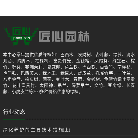
本中心常年提供优质绿植如：巴西木、发财树、杏叶藤、绿萝、滴水
观音、鸭脚木、福禄桐、富贵竹笼、金钱榕、凤尾葵、绿宝石、棕
竹、针葵、非洲茉莉、夏威椰、荷兰铁、巴西铁、百合竹、南洋杉、
也门铁、巴西美人、绿地王、绿巨人、虎皮兰、孔雀竹芋、一叶兰、
八角金盘、橡皮树、蒲葵、变叶木、春雨、金钱树、龟背竹绿叶富贵
竹、花叶富贵竹、太阳神、吊兰、绿萝吊兰、文竹、豆瓣绿、长春
藤、小虎皮兰等200多种价格优惠的绿植。
行业动态
绿 化 养 护 的 主 要 技 术 措 施(上)