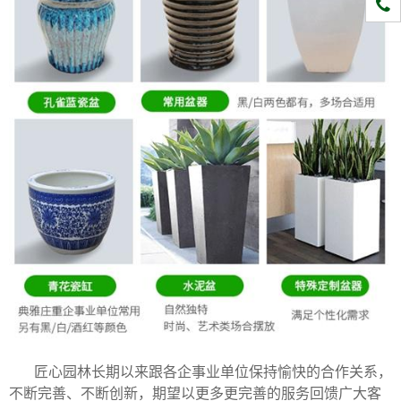
1331
匠心园林长期以来跟各企事业单位保持愉快的合作关系，
不断完善、不断创新，期望以更多更完善的服务回馈广大客