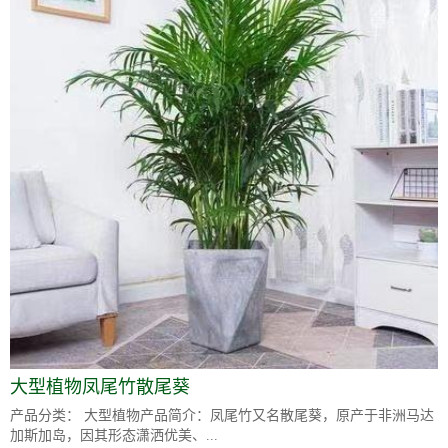
大型植物凤尾竹散尾葵
产品分类： 大型植物产品简介：凤尾竹又名散尾葵，原产于非洲马达
加斯加岛，因其形态潇洒优美、...