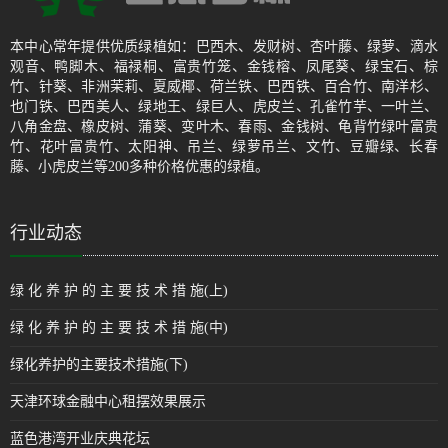
本中心常年提供优质绿植如：巴西木、发财树、杏叶藤、绿萝、滴水
观音、鸭脚木、福禄桐、富贵竹笼、金钱榕、凤尾葵、绿宝石、棕
竹、针葵、非洲茉莉、夏威椰、荷兰铁、巴西铁、百合竹、南洋杉、
也门铁、巴西美人、绿地王、绿巨人、虎皮兰、孔雀竹芋、一叶兰、
八角金盘、橡皮树、蒲葵、变叶木、春雨、金钱树、龟背竹绿叶富贵
竹、花叶富贵竹、太阳神、吊兰、绿萝吊兰、文竹、豆瓣绿、长春
藤、小虎皮兰等200多种价格优惠的绿植。
行业动态
绿 化 养 护 的 主 要 技 术 措 施(上)
绿 化 养 护 的 主 要 技 术 措 施(中)
绿化养护的主要技术措施(下)
天津环球金融中心租摆效果展示
蓝色港湾开业庆典花坛