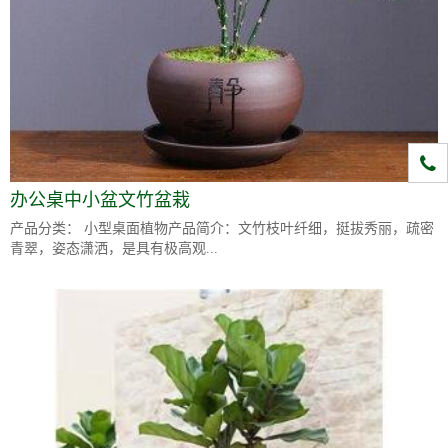
1331
办公桌中小盆文竹盆栽
产品分类： 小型桌面植物产品简介：文竹枝叶纤细，挺拔秀丽，疏密
青翠，姿态潇洒，是具有极高观...