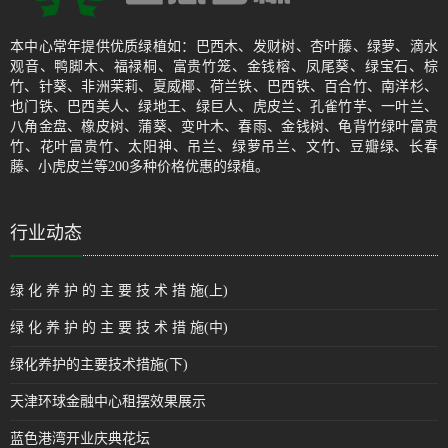
本中心常年提供优质绿植如：巴西木、发财树、杏叶藤、绿萝、滴水
观音、鸭脚木、福禄桐、富贵竹笼、金钱榕、凤尾葵、绿宝石、棕
竹、针葵、非洲茉莉、夏威椰、荷兰铁、巴西铁、百合竹、南洋杉、
也门铁、巴西美人、绿地王、绿巨人、虎皮兰、孔雀竹芋、一叶兰、
八角金盘、橡皮树、蒲葵、变叶木、春雨、金钱树、龟背竹绿叶富贵
竹、花叶富贵竹、太阳神、吊兰、绿萝吊兰、文竹、豆瓣绿、长春
藤、小虎皮兰等200多种价格优惠的绿植。
行业动态
绿 化 养 护 的 主 要 技 术 措 施(上)
绿 化 养 护 的 主 要 技 术 措 施(中)
绿化养护的主要技术措施(下)
天津环球金融中心租摆效果展示
蓝色港湾开业庆典花坛