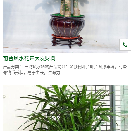
1331
前台风水花卉大发财树
产品分类： 旺财风水植物产品简介：金钱树叶片叶片圆厚丰满，有些
像钱币形状，易于生长，生命力...