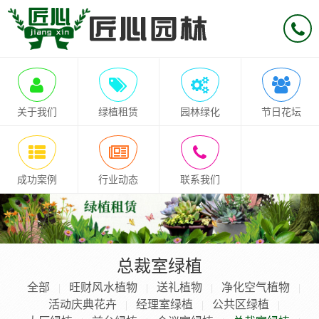
关于我们
绿植租赁
园林绿化
节日花坛
成功案例
行业动态
联系我们
总裁室绿植
全部
旺财风水植物
送礼植物
净化空气植物
|
|
|
|
活动庆典花卉
经理室绿植
公共区绿植
|
|
|