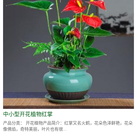
中小型开花植物红掌
产品分类： 开花植物产品简介：红掌又名火鹤，花朵色泽鲜艳，花朵
像佛焰，奇特美丽，叶片也有很...