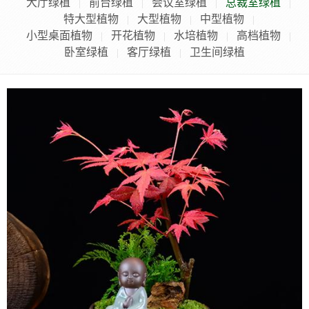
大厅绿植
前台绿植
会议室绿植
总裁室绿植
|
|
|
|
特大型植物
大型植物
中型植物
|
|
|
小型桌面植物
开花植物
水培植物
高档植物
|
|
|
|
卧室绿植
客厅绿植
卫生间绿植
|
|