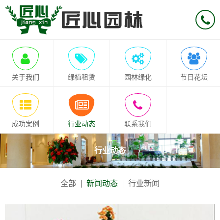
关于我们
绿植租赁
园林绿化
节日花坛
成功案例
行业动态
联系我们
行业动态
全部
新闻动态
行业新闻