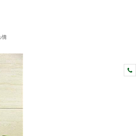
心情
1331