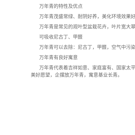
万年青的特性及优点
万年青茂盛常绿、耐阴好养，美化环境效果
万年青是常见的观叶型盆栽花卉，叶片宽大
可吸收尼古丁、甲醛
万年青可以去除：尼古丁，甲醛，空气中污
万年青有良好寓意
万年青代表着吉祥如意、家庭富有、国家太
美好愿望，企摆放万年青，寓意基业长青。