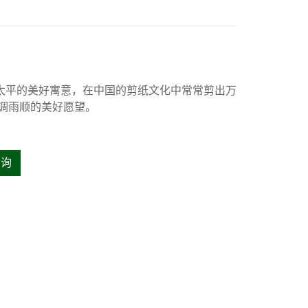
太平的美好寓意，在中国的剪纸文化中常常剪出万
调雨顺的美好愿望。
咨询