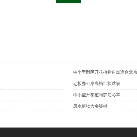
中小型耐阴开花植物白掌适合北
老板办公桌高档红枫盆景
中小型开花植物梦幻彩掌
风水植物大金钱树