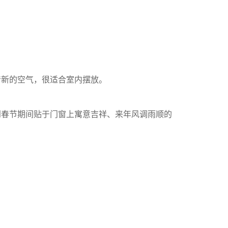
清新的空气，很适合室内摆放。
到春节期间贴于门窗上寓意吉祥、来年风调雨顺的