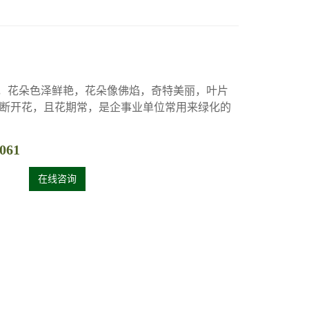
，花朵色泽鲜艳，花朵像佛焰，奇特美丽，叶片
断开花，且花期常，是企事业单位常用来绿化的
061
在线咨询