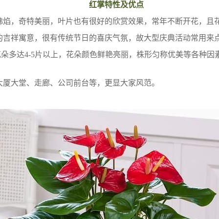
红掌特性及优点
佛焰，奇特美丽，叶片也有很好的欣赏效果，常年不断开花，且
的吉祥寓意，很有传统节日的喜庆气氛，故大型庆典活动常用来点
朵多达4-5片以上，花朵颜色鲜艳亮丽，株形匀称优美等各种因
大厦大堂、走廊、公司前台等，更显大家风范。